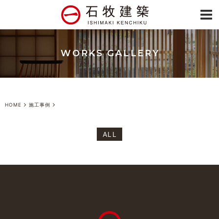
WORKS GALLERY
HOME
施工事例
ALL