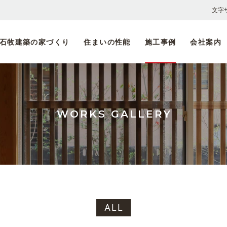
文字
石牧建築の家づくり
住まいの性能
施工事例
会社案内
木材
採用
石牧建築の家づくり
耐震設計
ごあいさつ・会社概要
伝統の大工の手仕事
il bosco
「
求
自然素材へのこだわり
省エネルギー
SPACE SEVEN
しましま設計室
スタッフ一覧
「
募
完全自由設計
劣化対策・維持管理対策
家づくりの流れ
WORKS GALLERY
ALL