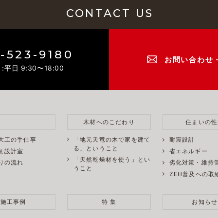
CONTACT US
-523-9180
お問い合わせ
:平日 9:30〜18:00
木材へのこだわり
住まいの性
「地元天竜の木で家を建て
大工の手仕事
耐震設計
る」ということ
ま設計室
省エネルギー
「天然乾燥材を使う」とい
りの流れ
劣化対策・維持
うこと
ZEH普及への取
施工事例
特 集
お知らせ