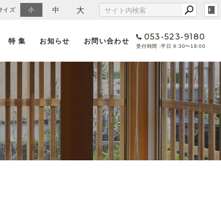
大
中
サイズ
小
053-523-9180
特 集
お知らせ
お問い合わせ
平日 9:30〜18:00
へのこだわり
情報
地元天竜の木で家を建てる」ということ
める人物像
天然乾燥材を使う」ということ
集要項