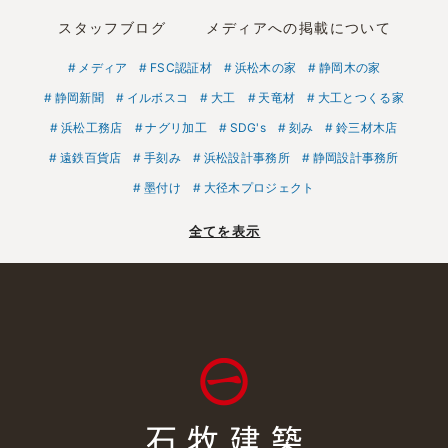
スタッフブログ
メディアへの掲載について
メディア
FSC認証材
浜松木の家
静岡木の家
静岡新聞
イルボスコ
大工
天竜材
大工とつくる家
浜松工務店
ナグリ加工
SDG's
刻み
鈴三材木店
遠鉄百貨店
手刻み
浜松設計事務所
静岡設計事務所
墨付け
大径木プロジェクト
全てを表示