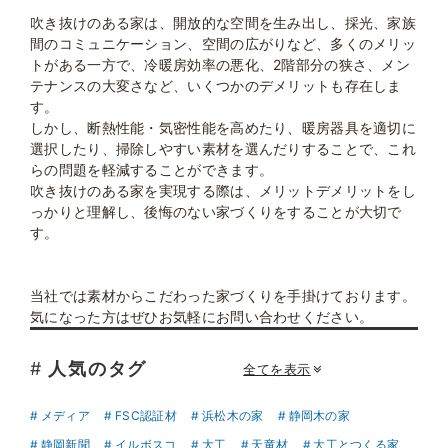
吹き抜けのある家は、開放的な空間を生み出し、採光、家族
間のコミュニケーション、空間の広がりなど、多くのメリッ
トがある一方で、冷暖房効率の悪化、2階部分の狭さ、メン
テナンスの大変さなど、いくつかのデメリットも存在しま
す。
しかし、断熱性能・気密性能を高めたり、暖房器具を適切に
選択したり、掃除しやすい素材を選んだりすることで、これ
らの問題を軽減することができます。
吹き抜けのある家を実現する際は、メリットデメリットをし
っかりと理解し、後悔のない家づくりをすることが大切で
す。
当社では素材からこだわった家づくりを手掛けております。
気になった方はぜひお気軽にお問い合わせください。
#
人気のタグ
全てを表示
メディア
FSC認証材
浜松木の家
静岡木の家
静岡新聞
イルボスコ
大工
天竜材
大工とつくる家