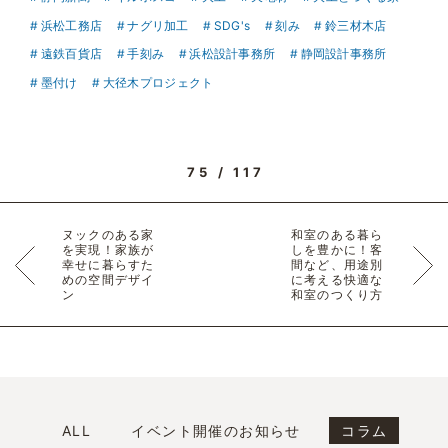
浜松工務店
ナグリ加工
SDG's
刻み
鈴三材木店
遠鉄百貨店
手刻み
浜松設計事務所
静岡設計事務所
墨付け
大径木プロジェクト
75 / 117
ヌックのある家
和室のある暮ら
を実現！家族が
しを豊かに！客
幸せに暮らすた
間など、用途別
めの空間デザイ
に考える快適な
ン
和室のつくり方
ALL
イベント開催のお知らせ
コラム