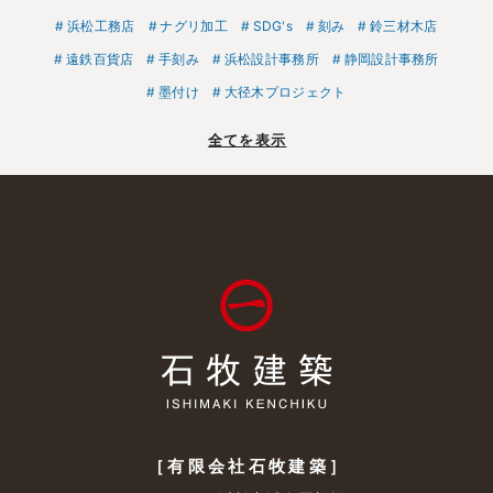
浜松工務店
ナグリ加工
SDG's
刻み
鈴三材木店
遠鉄百貨店
手刻み
浜松設計事務所
静岡設計事務所
墨付け
大径木プロジェクト
全てを表示
［有限会社石牧建築］