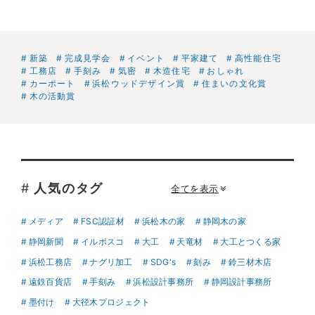
新築
完成見学会
イベント
平家建て
高性能住宅
工務店
手刻み
気密
木造住宅
おしゃれ
カーポート
浜松ウッドデザイン賞
住まいの文化賞
木の活動賞
#
人気のタグ
全てを表示
メディア
FSC認証材
浜松木の家
静岡木の家
静岡新聞
イルボスコ
大工
天竜材
大工とつくる家
浜松工務店
ナグリ加工
SDG's
刻み
鈴三材木店
遠鉄百貨店
手刻み
浜松設計事務所
静岡設計事務所
墨付け
大径木プロジェクト