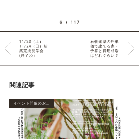
6 / 117
11/23（土）
石牧建築の坪単
11/24（日）新
価で建てる家・
築完成見学会
予算と費用相場
(終了済）
はどれぐらい？
関連記事
イベント開催のお知らせ