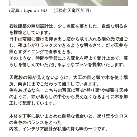
(写真：tayutau-HUT 浜松市天竜区船明）
石牧建築の照明設計は、少し照度を落とした、自然な明るさ
を標準としています。
日中は南側に儲ける掃き出し窓から取り入れる陽の光で過ご
し、夜は心がリラックスできるような明るさで、灯が天井を
照らすダイニングで食事をとる。
そのような、時間や季節による変化を程よく受け止めて、暮
らしを愉しんでいただけるようなプランを提案いたします。
天竜杉の節が見えないように、大工の目と頭で木を使う場
所、向きにまでこだわって施工していきます。
例をあげるなら、こちらの写真に写る"登り梁"や板張り天井
のように、節が暮らしの中心から見えなくなるように木を加
工して配置しています。
木材を丁寧に扱いまとめた自然な色合いと、塗り壁やクロス
の白色のバランスをとった
内装、インテリア設計が私達の持ち味の一つです。