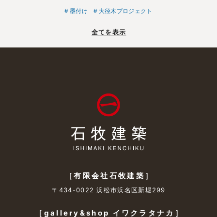
墨付け
大径木プロジェクト
全てを表示
［有限会社石牧建築］
〒434-0022 浜松市浜名区新堀299
［gallery&shop イワクラタナカ］