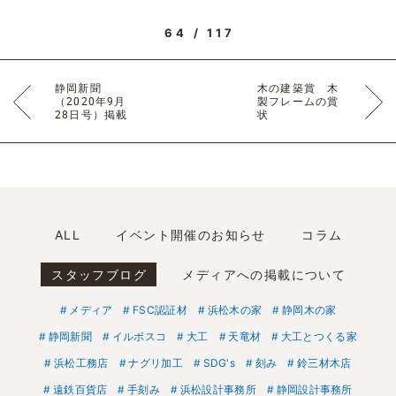
64 / 117
静岡新聞
木の建築賞 木
（2020年9月
製フレームの賞
28日号）掲載
状
ALL
イベント開催のお知らせ
コラム
スタッフブログ
メディアへの掲載について
メディア
FSC認証材
浜松木の家
静岡木の家
静岡新聞
イルボスコ
大工
天竜材
大工とつくる家
浜松工務店
ナグリ加工
SDG's
刻み
鈴三材木店
遠鉄百貨店
手刻み
浜松設計事務所
静岡設計事務所