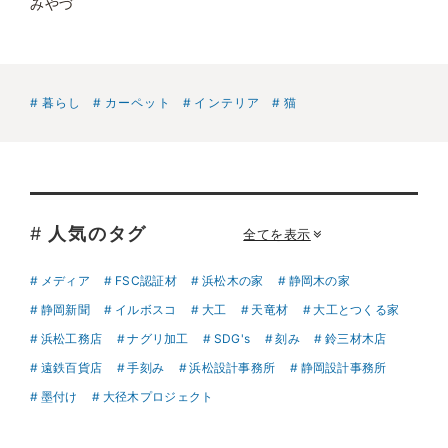
みやづ
暮らし
カーペット
インテリア
猫
#
人気のタグ
全てを表示
メディア
FSC認証材
浜松木の家
静岡木の家
静岡新聞
イルボスコ
大工
天竜材
大工とつくる家
浜松工務店
ナグリ加工
SDG's
刻み
鈴三材木店
遠鉄百貨店
手刻み
浜松設計事務所
静岡設計事務所
墨付け
大径木プロジェクト