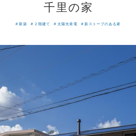
千里の家
新築
２階建て
太陽光発電
薪ストーブのある家