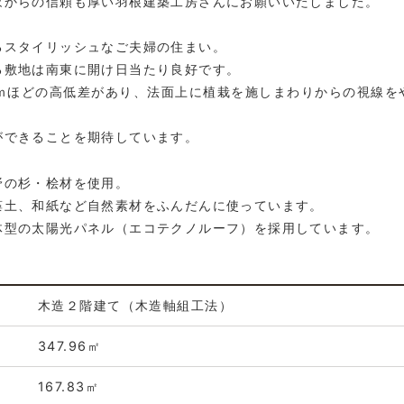
家からの信頼も厚い羽根建築工房さんにお願いいたしました。
るスタイリッシュなご夫婦の住まい。
る敷地は南東に開け日当たり良好です。
2ｍほどの高低差があり、法面上に植栽を施しまわりからの視線を
ができることを期待しています。
野の杉・桧材を使用。
藻土、和紙など自然素材をふんだんに使っています。
体型の太陽光パネル（エコテクノルーフ）を採用しています。
木造２階建て
（木造軸組工法）
347.96㎡
167.83㎡