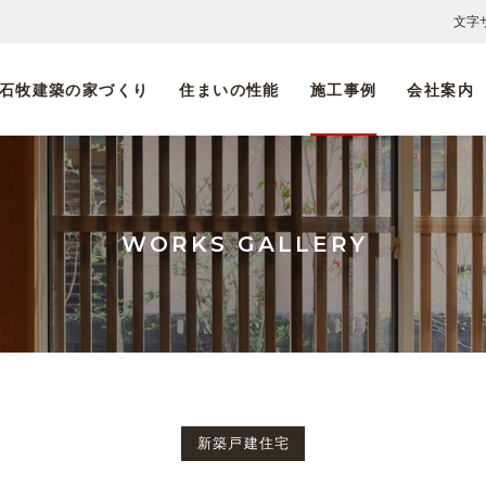
文字
石牧建築の家づくり
住まいの性能
施工事例
会社案内
木材
採用
石牧建築の家づくり
耐震設計
ごあいさつ・会社概要
伝統の大工の手仕事
il bosco
「
求
自然素材へのこだわり
省エネルギー
SPACE SEVEN
しましま設計室
スタッフ一覧
「
募
完全自由設計
劣化対策・維持管理対策
家づくりの流れ
WORKS GALLERY
新築戸建住宅