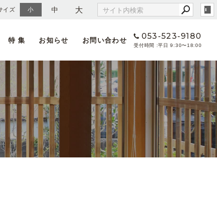
大
中
サイズ
小
053-523-9180
特 集
お知らせ
お問い合わせ
平日 9:30〜18:00
へのこだわり
情報
地元天竜の木で家を建てる」ということ
める人物像
天然乾燥材を使う」ということ
集要項