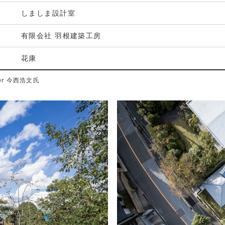
しましま設計室
有限会社 羽根建築工房
花康
her 今西浩文氏