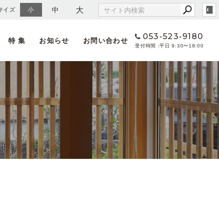
大
中
サイズ
小
053-523-9180
特 集
お知らせ
お問い合わせ
平日 9:30〜18:00
へのこだわり
情報
地元天竜の木で家を建てる」ということ
める人物像
天然乾燥材を使う」ということ
集要項