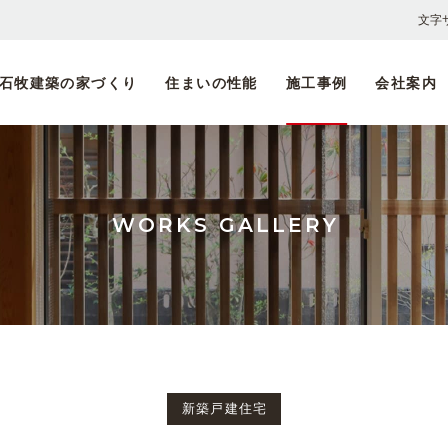
文字
石牧建築の家づくり
住まいの性能
施工事例
会社案内
木材
採用
石牧建築の家づくり
耐震設計
ごあいさつ・会社概要
伝統の大工の手仕事
il bosco
「
求
自然素材へのこだわり
省エネルギー
SPACE SEVEN
しましま設計室
スタッフ一覧
「
募
完全自由設計
劣化対策・維持管理対策
家づくりの流れ
WORKS GALLERY
新築戸建住宅