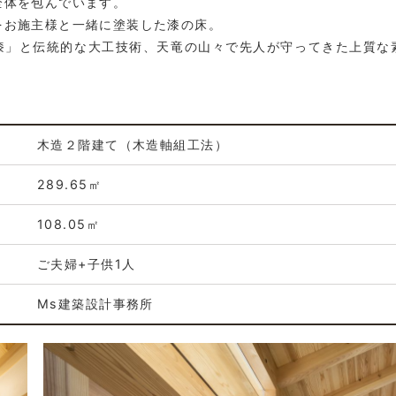
全体を包んでいます。
をお施主様と一緒に塗装した漆の床。
漆」と伝統的な大工技術、天竜の山々で先人が守ってきた上質な
。
木造２階建て（木造軸組工法）
289.65㎡
108.05㎡
ご夫婦+子供1人
Ms建築設計事務所