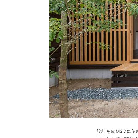
設計を㈲MSDに