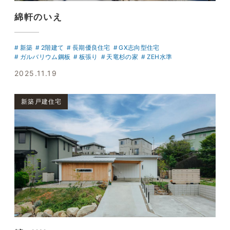
綿軒のいえ
新築
2階建て
長期優良住宅
GX志向型住宅
ガルバリウム鋼板
板張り
天竜杉の家
ZEH水準
2025.11.19
新築戸建住宅