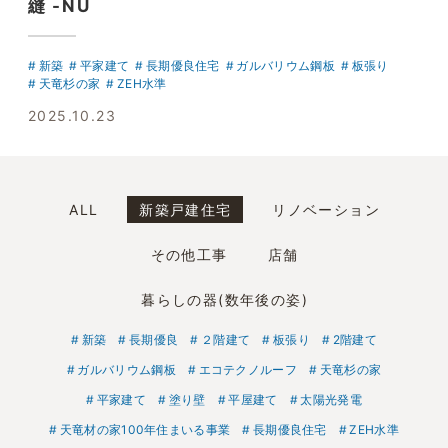
縫 -NU
新築
平家建て
長期優良住宅
ガルバリウム鋼板
板張り
天竜杉の家
ZEH水準
2025.10.23
ALL
新築戸建住宅
リノベーション
その他工事
店舗
暮らしの器(数年後の姿)
新築
長期優良
２階建て
板張り
2階建て
ガルバリウム鋼板
エコテクノルーフ
天竜杉の家
平家建て
塗り壁
平屋建て
太陽光発電
天竜材の家100年住まいる事業
長期優良住宅
ZEH水準