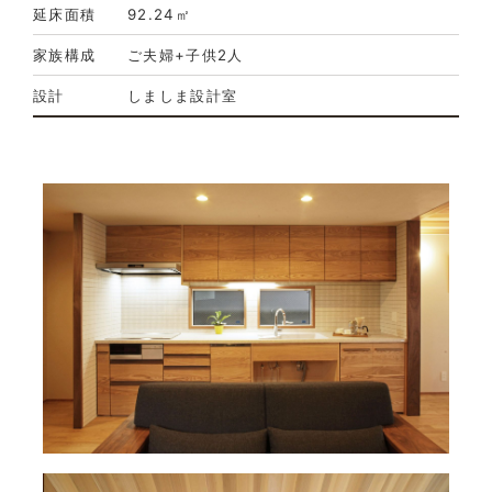
延床面積
92.24㎡
家族構成
ご夫婦+子供2人
設計
しましま設計室