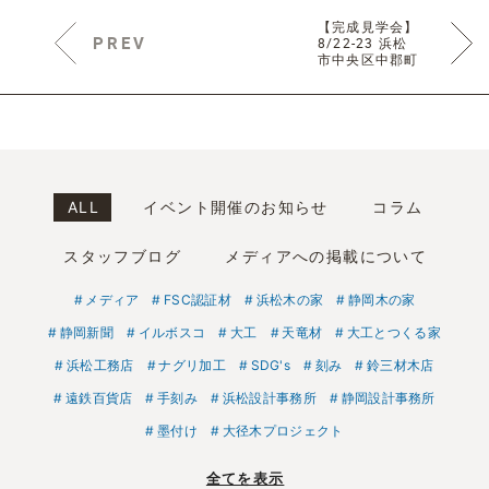
【完成見学会】
PREV
8/22-23 浜松
市中央区中郡町
ALL
イベント開催のお知らせ
コラム
スタッフブログ
メディアへの掲載について
メディア
FSC認証材
浜松木の家
静岡木の家
静岡新聞
イルボスコ
大工
天竜材
大工とつくる家
浜松工務店
ナグリ加工
SDG's
刻み
鈴三材木店
遠鉄百貨店
手刻み
浜松設計事務所
静岡設計事務所
墨付け
大径木プロジェクト
全てを表示