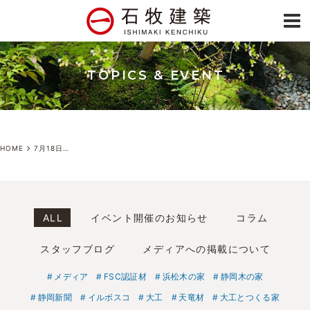
TOPICS & EVENT
HOME
7月18日～7月19日浜松市中央区新築完成見学会
ALL
イベント開催のお知らせ
コラム
スタッフブログ
メディアへの掲載について
メディア
FSC認証材
浜松木の家
静岡木の家
静岡新聞
イルボスコ
大工
天竜材
大工とつくる家