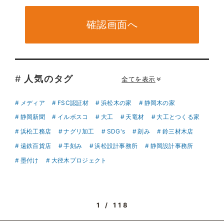
確認画面へ
#
人気のタグ
全てを表示
メディア
FSC認証材
浜松木の家
静岡木の家
静岡新聞
イルボスコ
大工
天竜材
大工とつくる家
浜松工務店
ナグリ加工
SDG's
刻み
鈴三材木店
遠鉄百貨店
手刻み
浜松設計事務所
静岡設計事務所
墨付け
大径木プロジェクト
1 / 118